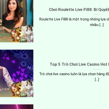
Chơi Roulette Live FI88: Bí Quy
Roulette Live FI88 là một trong những lựa 
nhiều [...]
Top 5 Trò Chơi Live Casino Hot
Trò chơi live casino luôn là lựa chọn hàng 
[...]