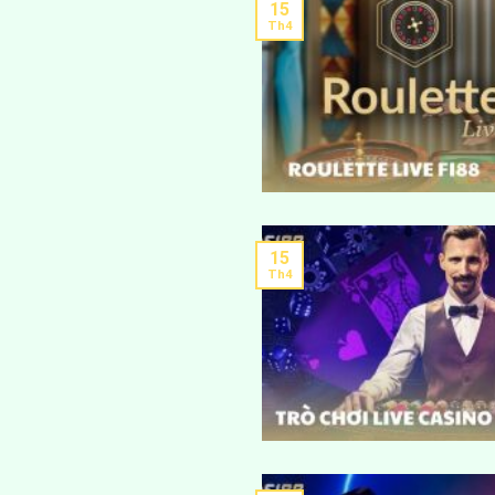
15
Th4
15
Th4