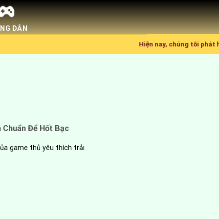
NG DẪN
Hiện nay, chúng tôi phát hiện mộ
h Chuẩn Để Hốt Bạc
của game thủ yêu thích trải